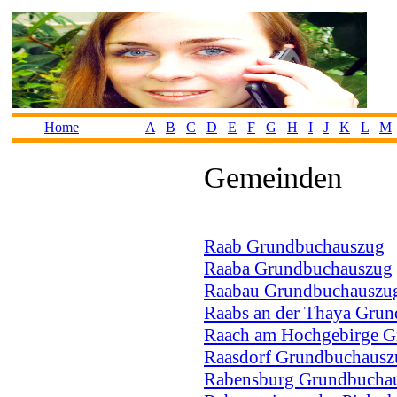
Home
A
B
C
D
E
F
G
H
I
J
K
L
M
Gemeinden
Raab Grundbuchauszug
Raaba Grundbuchauszug
Raabau Grundbuchauszu
Raabs an der Thaya Gru
Raach am Hochgebirge 
Raasdorf Grundbuchausz
Rabensburg Grundbucha